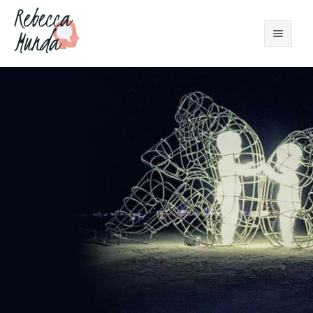
Home
Chi sono
Ambiti d'intervento
Disturbi dell’infanzia e Parent Training
Terapia di Coppia EFT
Disturbi dell’adolescenza e pre-adolescenza
Articoli
Disturbi d'ansia
Contatti
Disturbi Ossessivo-Compulsivi
Disturbi dell'Umore