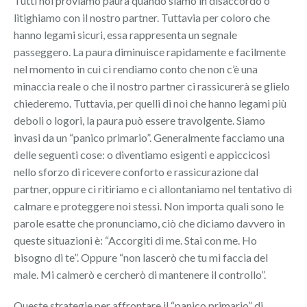
Tutti noi proviamo paura quando siamo in disaccordo o
litighiamo con il nostro partner. Tuttavia per coloro che
hanno legami sicuri, essa rappresenta un segnale
passeggero. La paura diminuisce rapidamente e facilmente
nel momento in cui ci rendiamo conto che non c’è una
minaccia reale o che il nostro partner ci rassicurerà se glielo
chiederemo. Tuttavia, per quelli di noi che hanno legami più
deboli o logori, la paura può essere travolgente. Siamo
invasi da un “panico primario”. Generalmente facciamo una
delle seguenti cose: o diventiamo esigenti e appiccicosi
nello sforzo di ricevere conforto e rassicurazione dal
partner, oppure ci ritiriamo e ci allontaniamo nel tentativo di
calmare e proteggere noi stessi. Non importa quali sono le
parole esatte che pronunciamo, ciò che diciamo davvero in
queste situazioni è: “Accorgiti di me. Stai con me. Ho
bisogno di te”. Oppure “non lascerò che tu mi faccia del
male. Mi calmerò e cercherò di mantenere il controllo”.
Queste strategie per affrontare il “panico primario” di