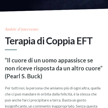
Disturbi della Personalità
Problematiche Sessuali
Ambiti d'intervento
Disturbi Alimentari
Terapia di Coppia EFT
Disturbi da Trauma Complesso
“Il cuore di un uomo appassisce se
non riceve risposta da un altro cuore”
(Pearl S. Buck)
Per tutti noi, la persona che amiamo più di ogni altra, quella
che ci può mandare in orbita dalla felicità, è la stessa che
può anche farci precipitare a terra. Basta un gesto
insignificante, un commento inappropriato. Senza questa